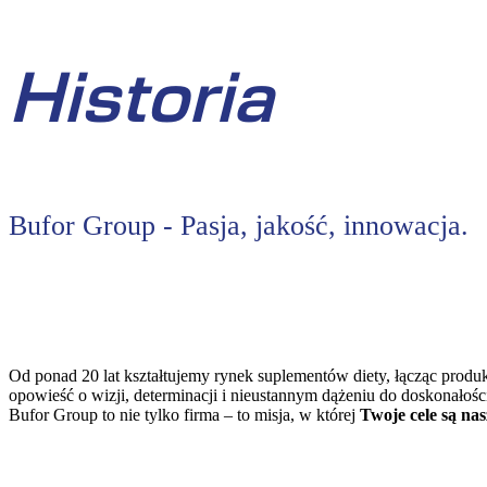
Historia
Bufor Group - Pasja, jakość, innowacja.
Od ponad 20 lat kształtujemy rynek suplementów diety, łącząc produ
opowieść o wizji, determinacji i nieustannym dążeniu do doskonałośc
Bufor Group to nie tylko firma – to misja, w której
Twoje cele są na