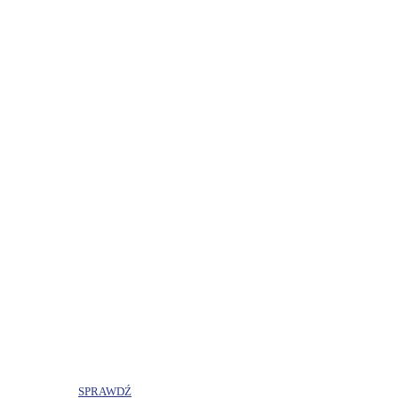
Nasze Marki
Immortal Nutrition
to profesjonalna marka suplementów 
Idealna dla każdego, kto chce osiągnąć maksimum swoic
SPRAWDŹ